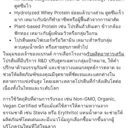
ดูดซึมไว
Hydrolyzed Whey Protein ย่อยแล้วบางส่วน ดูดซึมเร็ว
มาก เหมาะกับนักกีฬาอาชีพหรือผู้ฟื้นตัวจากการผ่าตัด
Plant-based Protein เช่น โปรตีนถั่วลันเตา ข้าวกล้อง
ฟักทอง เหมาะกับผู้แพ้นมวัวหรือกลุ่มวีแกน
โปรตีนผสมไฟเบอร์หรือวิตามิน เหมาะสำหรับกลุ่ม
ควบคุมน้ำหนัก หรือสายสุขภาพทั่วไป
ในมุมของเจ้าของแบรนด์ การเลือกโรงงาน
รับผลิตอาหารเสริม
โปรตีนที่มีบริการ R&D ปรับสูตรเฉพาะกลุ่มเป้าหมาย, ให้คำ
ปรึกษาด้านบรรจุภัณฑ์ และช่วยวางแผนกลยุทธ์การตลาด จะ
ช่วยให้ผลิตภัณฑ์ของคุณมีจุดขายที่ชัดเจนและแตกต่างใน
ตลาดการแข่งขันสูง โดยเฉพาะตลาดโปรตีนที่กำลังเติบโตต่อ
เนื่องทั้งในไทยและระดับโลก
การใช้วัตถุดิบที่ผ่านการรับรอง เช่น Non-GMO, Organic,
Vegan Certified หรือแม้แต่ใช้สารให้ความหวานจาก
ธรรมชาติ เช่น Stevia หรือ Erythritol แทนน้ำตาล จะช่วยให้
ผลิตภัณฑ์โดดเด่นและมีแนวโน้มถูกเลือกซื้อมากขึ้นจากผู้
บริโภครุ่นใหม่ที่ใส่ใจฉลาก