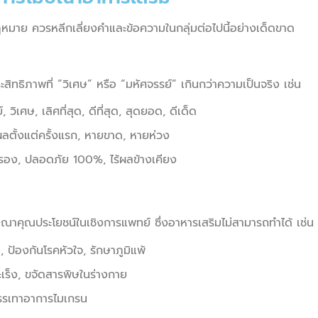
มาย ควรหลีกเลี่ยงคำและข้อความในกลุ่มต่อไปนี้อย่างเด็ดขาด
ประสิทธิภาพที่ “วิเศษ” หรือ “มหัศจรรย์” เกินกว่าความเป็นจริง เช่น
์, วิเศษ, เลิศที่สุด, ดีที่สุด, สุดยอด, ดีเด็ด
ผลตั้งแต่ครั้งแรก, หายขาด, หายห่วง
รอง, ปลอดภัย 100%, ไร้ผลข้างเคียง
โฆษณาคุณประโยชน์ในเชิงการแพทย์ ซึ่งอาหารเสริมไม่สามารถทำได้ เช่น
้องกันโรคหัวใจ, รักษาภูมิแพ้
ะเร็ง, ขจัดสารพิษในร่างกาย
รเทาอาการไมเกรน