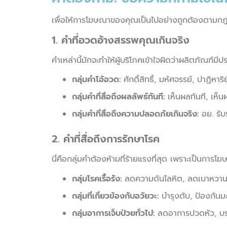
เพื่อให้การโฆษณาของคุณเป็นไปอย่างถูกต้องตามกฎห
1. คำที่อวดอ้างสรรพคุณเกินจริง
คำเหล่านี้มักจะทำให้ผู้บริโภคเข้าใจผิดว่าผลิตภัณฑ์มี
กลุ่มคำโอ้อวด:
ศักดิ์สิทธิ์, มหัศจรรย์, ปาฏิหาริย
กลุ่มคำที่สื่อถึงผลลัพธ์ทันที:
เห็นผลทันที, เห็น
กลุ่มคำที่สื่อถึงความปลอดภัยเกินจริง:
อย. รับ
2. คำที่สื่อถึงการรักษาโรค
นี่คือกลุ่มคำต้องห้ามที่ร้ายแรงที่สุด เพราะเป็นการ
กลุ่มโรคเรื้อรัง:
ลดความดันโลหิต, ลดเบาหวาน, ป
กลุ่มที่เกี่ยวข้องกับอวัยวะ:
บำรุงตับ, ป้องกันม
กลุ่มอาการเจ็บป่วยทั่วไป:
ลดอาการปวดหัว, บร