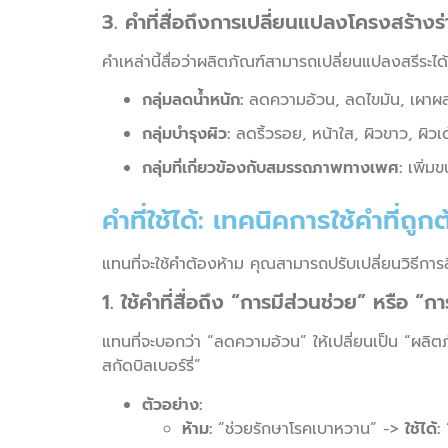
3. คำที่สื่อถึงการเปลี่ยนแปลงโครงสร้างร
คำเหล่านี้สื่อว่าผลิตภัณฑ์สามารถเปลี่ยนแปลงสรีระไ
กลุ่มลดน้ำหนัก:
ลดความอ้วน, ลดไขมัน, เผาผ
กลุ่มบำรุงผิว:
ลดริ้วรอย, หน้าใส, ผิวขาว, ผิวเ
กลุ่มที่เกี่ยวข้องกับสมรรถภาพทางเพศ:
เพิ่มข
คำที่ใช้ได้: เทคนิคการใช้คำที่ถ
แทนที่จะใช้คำต้องห้าม คุณสามารถปรับเปลี่ยนวิธีการ
1. ใช้คำที่สื่อถึง “การมีส่วนช่วย” หรือ “ก
แทนที่จะบอกว่า “ลดความอ้วน” ให้เปลี่ยนเป็น “ผลิต
สกัดบิลเบอร์รี่”
ตัวอย่าง:
ห้าม:
“ช่วยรักษาโรคเบาหวาน” ->
ใช้ได้:
“