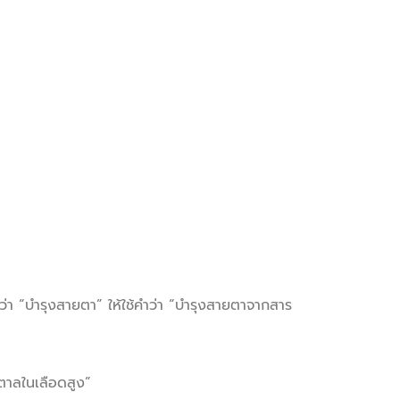
กว่า “บำรุงสายตา” ให้ใช้คำว่า “บำรุงสายตาจากสาร
ำตาลในเลือดสูง”