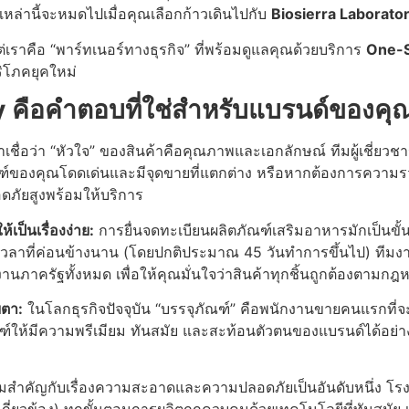
่านี้จะหมดไปเมื่อคุณเลือกก้าวเดินไปกับ
Biosierra Laborato
ต่เราคือ “พาร์ทเนอร์ทางธุรกิจ” ที่พร้อมดูแลคุณด้วยบริการ
One-S
ิโภคยุคใหม่
y คือคำตอบที่ใช่สำหรับแบรนด์ของคุ
าเชื่อว่า “หัวใจ” ของสินค้าคือคุณภาพและเอกลักษณ์ ทีมผู้เชี่
ัณฑ์ของคุณโดดเด่นและมีจุดขายที่แตกต่าง หรือหากต้องการความร
ภัยสูงพร้อมให้บริการ
เป็นเรื่องง่าย:
การยื่นจดทะเบียนผลิตภัณฑ์เสริมอาหารมักเป็นขั้
เวลาที่ค่อนข้างนาน (โดยปกติประมาณ 45 วันทำการขึ้นไป) ทีมง
าครัฐทั้งหมด เพื่อให้คุณมั่นใจว่าสินค้าทุกชิ้นถูกต้องตามกฎ
ยตา:
ในโลกธุรกิจปัจจุบัน “บรรจุภัณฑ์” คือพนักงานขายคนแรกที่จะพ
ให้มีความพรีเมียม ทันสมัย และสะท้อนตัวตนของแบรนด์ได้อย่าง
มสำคัญกับเรื่องความสะอาดและความปลอดภัยเป็นอันดับหนึ่ง โร