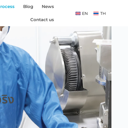
rocess
Blog
News
EN
TH
Contact us
ริง