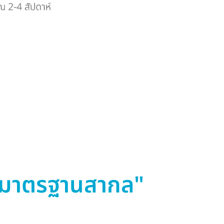
มาตรฐานสากล"