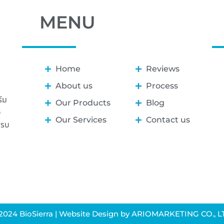
MENU
Home
Reviews
About us
Process
ิม
Our Products
Blog
ุ
Our Services
Contact us
ครบ
2024 BioSierra | Website Design by ARIOMARKETING CO., L