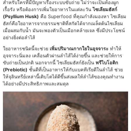
สำหรับใครที่มีปัญหาเรื่องระบบขับถ่าย ไม่ว่าจะเป็นท้องผูก
เรื้อรัง หรือต้องการเพิ่มใยอาหาร
ในแต่ละวัน
ไซเลียมฮัสก์
(Psyllium Husk)
คือ Superfood ที่คุณกำลังมองหา
ไซเลียม
ฮัสก์คือใยอาหารจากธรรมชาติที่สกัดได้จากเมล็ดต้นไซเลียม
เมื่อผสมกับน้ำ มันจะพองตัวเป็นเมือกคล้ายเจล ซึ่งมีประโยชน์
อย่างยิ่งต่อลำไส้
ใยอาหารชนิดนี้จะช่วย
เพิ่มปริมาณกากใยในอุจจาระ
ทำให้
อุจจาระนิ่มลง เคลื่อนตัวผ่านลำไส้ได้ง่ายขึ้น และช่วยให้การ
ขับถ่ายเป็นปกติ นอกจากนี้ ไซเลียมฮัสก์ยังเป็น
พรีไบโอติก
(Prebiotic)
ชั้นดี
ที่เป็นอาหารให้กับแบคทีเรียดีในลำไส้ ช่วย
ให้จุลินทรีย์เหล่านี้เติบโตได้ดีขึ้น
ส่งผลให้ลำไส้ของคุณทำงาน
ได้อย่างมีประสิทธิภาพและสมดุล