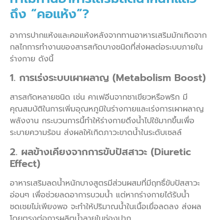
ถึง “คอแห้ง”?
อาการปากแห้งและคอแห้งหลังจากทานอาหารเสริมมักเกิดจาก
กลไกการทำงานของสารสกัดบางชนิดที่ส่งผลต่อระบบภายใน
ร่างกาย ดังนี้
1. การเร่งระบบเผาผลาญ (Metabolism Boost)
สารสกัดหลายชนิด เช่น คาเฟอีนจากชาเขียวหรือพริก มี
คุณสมบัติในการเพิ่มอุณหภูมิในร่างกายและเร่งการเผาผลาญ
พลังงาน กระบวนการนี้ทำให้ร่างกายดึงน้ำไปใช้มากขึ้นเพื่อ
ระบายความร้อน ส่งผลให้เกิดภาวะขาดน้ำในระดับเซลล์
2. ผลข้างเคียงจากการขับปัสสาวะ (Diuretic
Effect)
อาหารเสริมลดน้ำหนักบางสูตรมีส่วนผสมที่มีฤทธิ์ขับปัสสาวะ
อ่อนๆ เพื่อช่วยลดอาการบวมน้ำ แต่หากร่างกายได้รับน้ำ
ชดเชยไม่เพียงพอ จะทำให้ปริมาณน้ำในเนื้อเยื่อลดลง ส่งผล
โดยตรงต่อการผลิตน้ำลายในช่องปาก