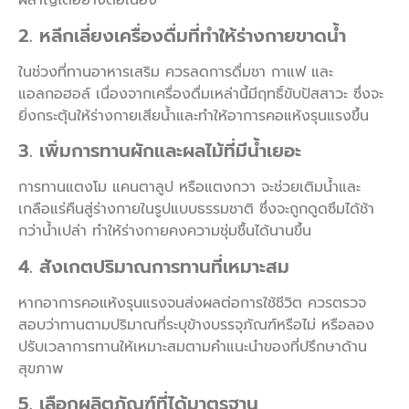
ผลาญได้อย่างต่อเนื่อง
2. หลีกเลี่ยงเครื่องดื่มที่ทำให้ร่างกายขาดน้ำ
ในช่วงที่ทานอาหารเสริม ควรลดการดื่มชา กาแฟ และ
แอลกอฮอล์ เนื่องจากเครื่องดื่มเหล่านี้มีฤทธิ์ขับปัสสาวะ ซึ่งจะ
ยิ่งกระตุ้นให้ร่างกายเสียน้ำและทำให้อาการคอแห้งรุนแรงขึ้น
3. เพิ่มการทานผักและผลไม้ที่มีน้ำเยอะ
การทานแตงโม แคนตาลูป หรือแตงกวา จะช่วยเติมน้ำและ
เกลือแร่คืนสู่ร่างกายในรูปแบบธรรมชาติ ซึ่งจะถูกดูดซึมได้ช้า
กว่าน้ำเปล่า ทำให้ร่างกายคงความชุ่มชื้นได้นานขึ้น
4. สังเกตปริมาณการทานที่เหมาะสม
หากอาการคอแห้งรุนแรงจนส่งผลต่อการใช้ชีวิต ควรตรวจ
สอบว่าทานตามปริมาณที่ระบุข้างบรรจุภัณฑ์หรือไม่ หรือลอง
ปรับเวลาการทานให้เหมาะสมตามคำแนะนำของที่ปรึกษาด้าน
สุขภาพ
5. เลือกผลิตภัณฑ์ที่ได้มาตรฐาน