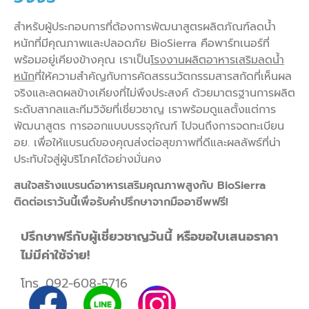
สำหรับผู้ประกอบการที่ต้องการพัฒนาสูตรผลิตภัณฑ์ลดน้ำ
หนักที่มีคุณภาพและปลอดภัย BioSierra คือพาร์ทเนอร์ที่
พร้อมอยู่เคียงข้างคุณ เราเป็น
โรงงานผลิตอาหารเสริมลดน้ำ
หนัก
ที่ให้ความสำคัญกับการคัดสรรนวัตกรรมสารสกัดที่เห็นผล
จริงและลดผลข้างเคียงที่ไม่พึงประสงค์ ด้วยมาตรฐานการผลิต
ระดับสากลและทีมวิจัยที่เชี่ยวชาญ เราพร้อมดูแลตั้งแต่การ
พัฒนาสูตร การออกแบบบรรจุภัณฑ์ ไปจนถึงการจดทะเบียน
อย. เพื่อให้แบรนด์ของคุณส่งต่อสุขภาพที่ดีและผลลัพธ์ที่น่า
ประทับใจสู่ผู้บริโภคได้อย่างมั่นคง
สนใจสร้างแบรนด์อาหารเสริมคุณภาพสูงกับ BioSierra
ติดต่อเราวันนี้เพื่อรับคำปรึกษาจากมืออาชีพฟรี!
ปรึกษาฟรีกับผู้เชี่ยวชาญวันนี้ หรือขอใบเสนอราคา
ไม่มีค่าใช้จ่าย!
โทร.
092-608-5716