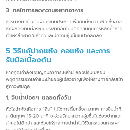
3. กลไกการลดความอยากอาหาร
สารบางตัวทำงานผ่านระบบประสาทเพื่อยับยั้งความหิว ซึ่งอาจ
ส่งผลกระทบต่อระบบประสาทอัตโนมัติที่ควบคุมการหลั่งน้ำลาย
ทำให้รู้สึกฝาดในลำคอและมีความชุ่มชื้นในปากลดลง
5 วิธีแก้ปากแห้ง คอแห้ง และการ
รับมือเบื้องต้น
หากคุณกำลังเผชิญกับอาการเหล่านี้ ลองปรับเปลี่ยน
พฤติกรรมตามคำแนะนำของผู้เชี่ยวชาญเพื่อให้ร่างกายกลับเข้า
สู่ภาวะสมดุล
1. จิบน้ำบ่อยๆ ตลอดทั้งวัน
หัวใจสำคัญคือการ “จิบ” ไม่ใช่การดื่มครั้งละมากๆ การจิบน้ำที
ละนิดทุกๆ 15-20 นาที จะช่วยรักษาความชุ่มชื้นในช่องปากและ
ลำคอได้ดีกว่า และช่วยให้ร่างกายนำน้ำไปใช้ในกระบวนการเผา